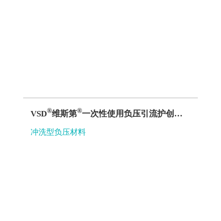
​​​​​​​®
​​​​​​​®
VSD
维斯第
一次性使用负压引流护创材料（引流管套装）B型
冲洗型负压材料