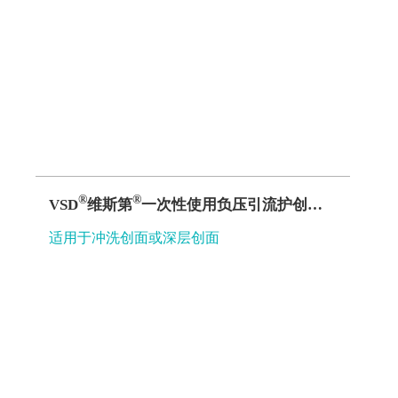
​​​​​​​®
®
VSD​​​​​​​
维斯第
一次性使用负压引流护创材料（引流管套装）A型
适用于冲洗创面或深层创面