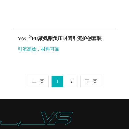
®
VAC
PU聚氨酯负压封闭引流护创套装
引流高效，材料可靠
上一页
1
2
下一页